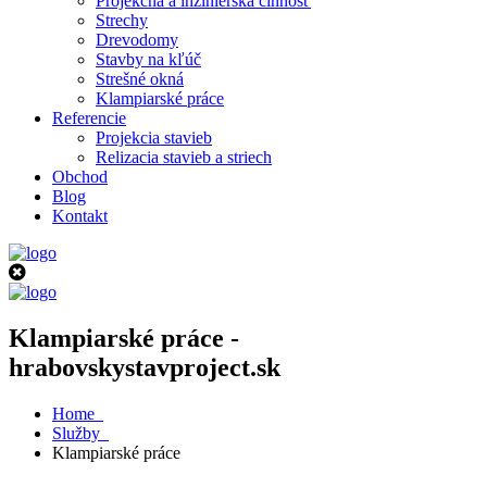
Projekčná a inžinierská činnosť
Strechy
Drevodomy
Stavby na kľúč
Strešné okná
Klampiarské práce
Referencie
Projekcia stavieb
Relizacia stavieb a striech
Obchod
Blog
Kontakt
Klampiarské práce -
hrabovskystavproject.sk
Home
Služby
Klampiarské práce