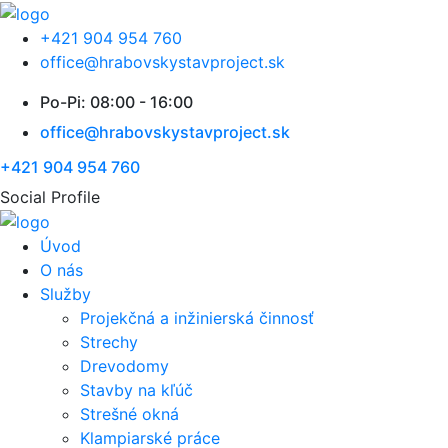
+421 904 954 760
office@hrabovskystavproject.sk
Po-Pi: 08:00 - 16:00
office@hrabovskystavproject.sk
+421 904 954 760
Social Profile
Úvod
O nás
Služby
Projekčná a inžinierská činnosť
Strechy
Drevodomy
Stavby na kľúč
Strešné okná
Klampiarské práce