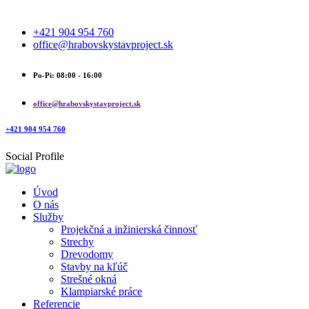
+421 904 954 760
office@hrabovskystavproject.sk
Po-Pi: 08:00 - 16:00
office@hrabovskystavproject.sk
+421 904 954 760
Social Profile
Úvod
O nás
Služby
Projekčná a inžinierská činnosť
Strechy
Drevodomy
Stavby na kľúč
Strešné okná
Klampiarské práce
Referencie