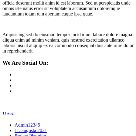
officia deserunt mollit anim id est laborum. Sed ut perspiciatis unde
omnis iste natus error sit voluptatem accusantium doloremque
laudantium totam rem aperiam eaque ipsa quae.
Adipisicing sed do eiusmod tempor incid idunt labore dolore magna
aliqua enim ad minim veniam. quis nostrud exercitation ullamco
laboris nisi ut aliquip ex ea commodo consequat duis aute irure dolor
in reprehenderit.
We Are Social On:
11 aug
Admin12345
11. augusta 2021
Project Planning