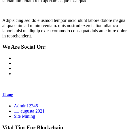
laudantium totam rem aperiam eaque ipsa quae.
Adipisicing sed do eiusmod tempor incid idunt labore dolore magna
aliqua enim ad minim veniam. quis nostrud exercitation ullamco
laboris nisi ut aliquip ex ea commodo consequat duis aute irure dolor
in reprehenderit.
We Are Social On:
11 aug
Admin12345
11. augusta 2021
Site Mining
Vital Tips For Blockchain