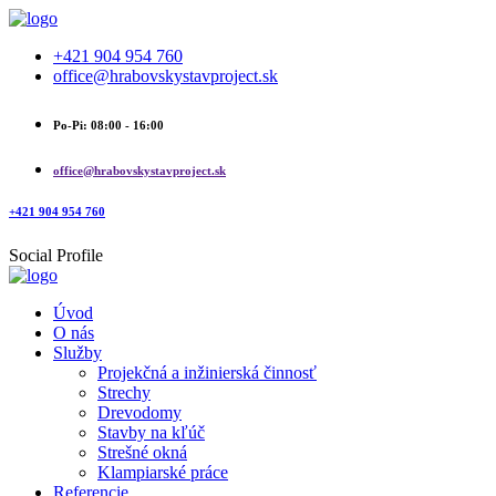
+421 904 954 760
office@hrabovskystavproject.sk
Po-Pi: 08:00 - 16:00
office@hrabovskystavproject.sk
+421 904 954 760
Social Profile
Úvod
O nás
Služby
Projekčná a inžinierská činnosť
Strechy
Drevodomy
Stavby na kľúč
Strešné okná
Klampiarské práce
Referencie