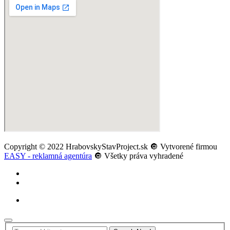
Copyright © 2022 HrabovskyStavProject.sk 🔘 Vytvorené firmou
EASY - reklamná agentúra
🔘 Všetky práva vyhradené