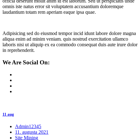
officia deserunt mollit anim id est laborum. Sed ut perspiciatis unde
omnis iste natus error sit voluptatem accusantium doloremque
laudantium totam rem aperiam eaque ipsa quae.
Adipisicing sed do eiusmod tempor incid idunt labore dolore magna
aliqua enim ad minim veniam. quis nostrud exercitation ullamco
laboris nisi ut aliquip ex ea commodo consequat duis aute irure dolor
in reprehenderit.
We Are Social On:
11 aug
Admin12345
11. augusta 2021
Site Mining