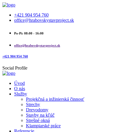
+421 904 954 760
office@hrabovskystavproject.sk
Po-Pi: 08:00 - 16:00
office@hrabovskystavproject.sk
+421 904 954 760
Social Profile
Úvod
O nás
Služby
Projekčná a inžinierská činnosť
Strechy
Drevodomy
Stavby na kľúč
Strešné okná
Klampiarské práce
Referencie